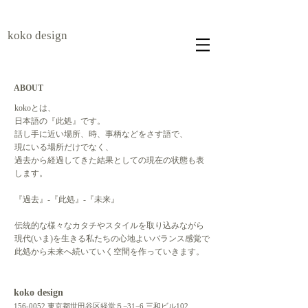
koko design
ABOUT
kokoとは、
日本語の『此処』です
。
話し手に近い場所、時、事柄などをさす語で、
現にいる場所だけでなく、
過去から経過してきた結果としての現在の状態も表
します。
『過去』-『此処』-『未来』
伝統的な様々なカタチやスタイルを取り込みながら
現代(いま)を生きる私たちの心地よいバランス感覚で
​此処から未来へ続いていく空間を作っていきます。
koko design
156-0052
東京都世田谷区経堂５−31−6 三和ビル102