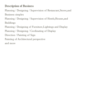
Description of Business
Planning / Designing / Supervision of Restaurant,Stores,and
Business cimplex
Planning / Designing / Supervision of Hotels,Houses,and
Buildings
Planning / Designing of Furniture,Lightings and Display
Planning / Designing / Cordinating of Display
Direction / Painting of Sign
Painting of Architectural perspective
and more
Kozue Tomita
2002 Graduated in Tama Art University of Architecture
and Environmental Design
2002- Architect office
2007- NIKKO DESIGN OFFICE
2016- Established koko design